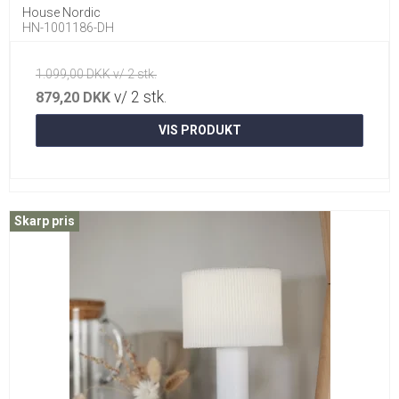
House Nordic
HN-1001186-DH
1.099,00 DKK v/ 2 stk.
v/ 2 stk.
879,20 DKK
VIS PRODUKT
Skarp pris