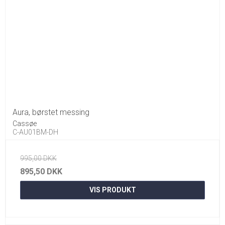
Aura, børstet messing
Cassøe
C-AU01BM-DH
995,00 DKK
895,50 DKK
VIS PRODUKT