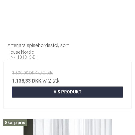
Artenara spisebordsstol, sort
House Nordic
HN-1101315-DH
1.699,00 DKK v/ 2 stk.
v/ 2 stk.
1.138,33 DKK
VIS PRODUKT
Skarp pris