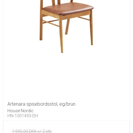
Artenara spisebordsstol, eg/brun
House Nordic
HN-1001493-DH
1.995,00 DKK v/ 2 stk.