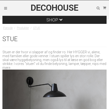
DECOHOUSE
SHOP
Forside
/
Produkter
/
STUE
STUE
Stuen er der hvor vi slapper af og finder ro. Her HYGGER vi, alene,
med familien eller gode venner. I stuen spiller lys en stor rolle. Der
skal være hyggebelysning, men også lys til at læse en god bog eller
strikke. I vores "stuen" vil du finde belysning, lamper, tæpper, nips med
mere.