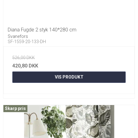
Diana Fugde 2 styk 140*280 cm
Svanefors
SF-1559-20-133-DH
526,00 DKK
420,80 DKK
VIS PRODUKT
Skarp pris