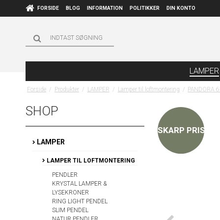
FORSIDE
BLOG
INFORMATION
POLITIKKER
DIN KONTO
LAMPER
Forside
/
Produkter
/
LAMPER
/
Lamper til loftmontering
/
PANDORA 6 S
SHOP
SKARP PRIS
LAMPER
LAMPER TIL LOFTMONTERING
PENDLER
KRYSTAL LAMPER &
LYSEKRONER
RING LIGHT PENDEL
SLIM PENDEL
NATUR PENDLER