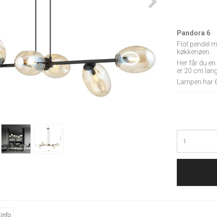
Pandora 6
Flot pendel 
køkkenøen.
Her får du e
er 20 cm lan
Lampen har 6 
info