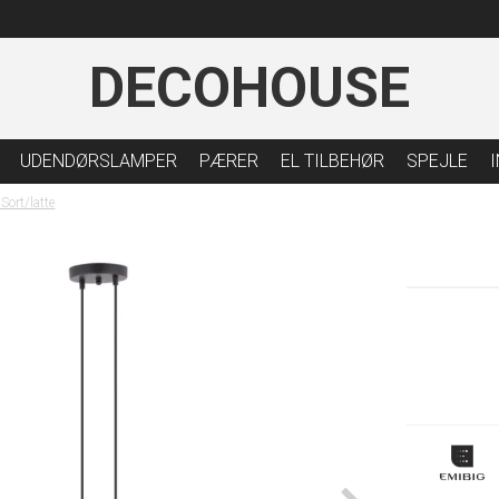
DECOHOUSE
UDENDØRSLAMPER
PÆRER
EL TILBEHØR
SPEJLE
ort/latte