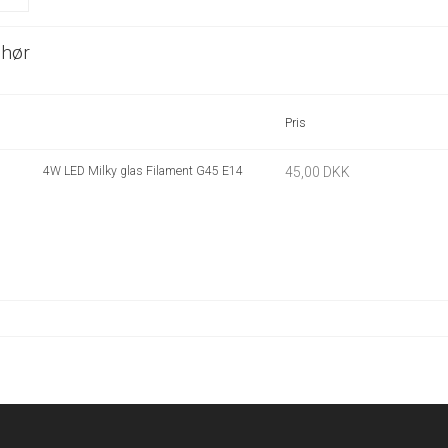
ehør
Pris
4W LED Milky glas Filament G45 E14
45,00 DKK