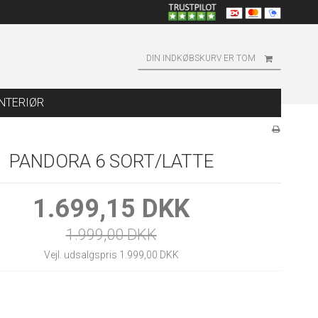
DIN INDKØBSKURV ER TOM
INTERIØR
PANDORA 6 SORT/LATTE
1.699,15 DKK
1.999,00 DKK
Vejl. udsalgspris 1.999,00 DKK