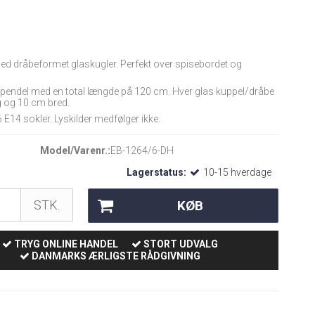
med dråbeformet glaskugler. Perfekt over spisebordet og
n pendel med en total længde på 120 cm. Hver glas kuppel/dråbe
g og 10 cm bred.
E14 sokler. Lyskilder medfølger ikke.
Model/Varenr.:
EB-1264/6-DH
Lagerstatus:
10-15 hverdage
KØB
STK.
TRYG ONLINE HANDEL
STORT UDVALG
DANMARKS ÆRLIGSTE RÅDGIVNING