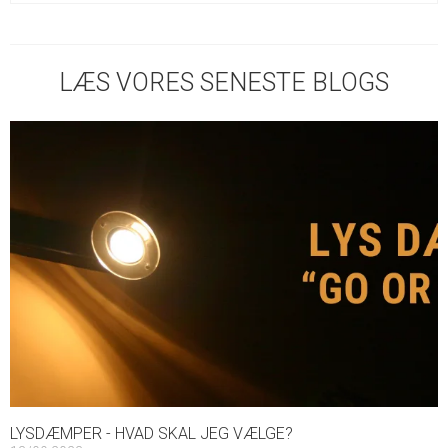
LÆS VORES SENESTE BLOGS
LYSDÆMPER - HVAD SKAL JEG VÆLGE?