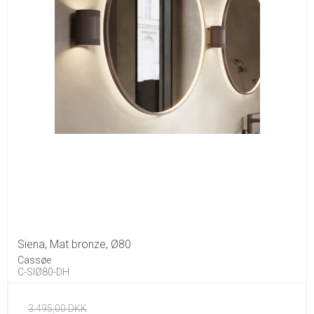
Siena, Mat bronze, Ø80
Cassøe
C-SIØ80-DH
3.495,00 DKK