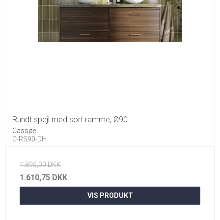
Rundt spejl med sort ramme, Ø90
Cassøe
C-RS90-DH
1.895,00 DKK
1.610,75 DKK
VIS PRODUKT