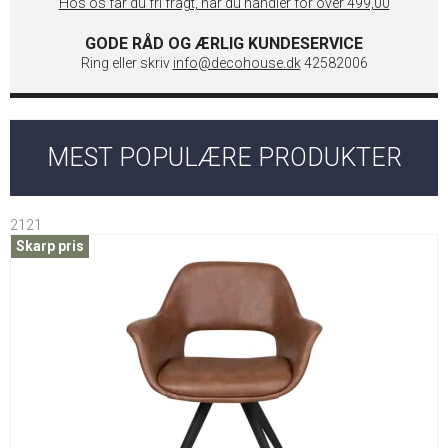
Hos os får du fri fragt, når du handler for over 499,00
GODE RÅD OG ÆRLIG KUNDESERVICE
Ring eller skriv
info@decohouse.dk
42582006
MEST POPULÆRE PRODUKTER
2121
Skarp pris