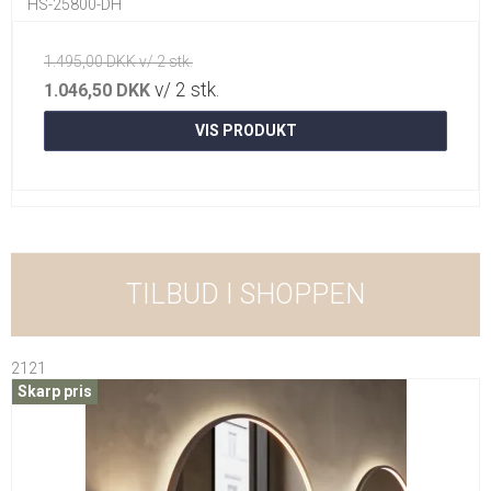
HS-25800-DH
1.495,00 DKK v/ 2 stk.
v/ 2 stk.
1.046,50 DKK
VIS PRODUKT
TILBUD I SHOPPEN
2121
Skarp pris