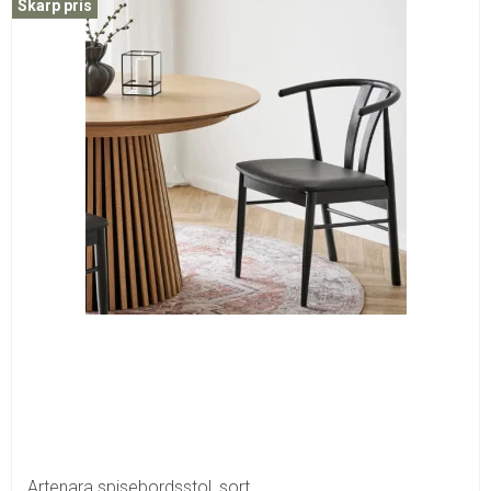
Skarp pris
Artenara spisebordsstol, sort