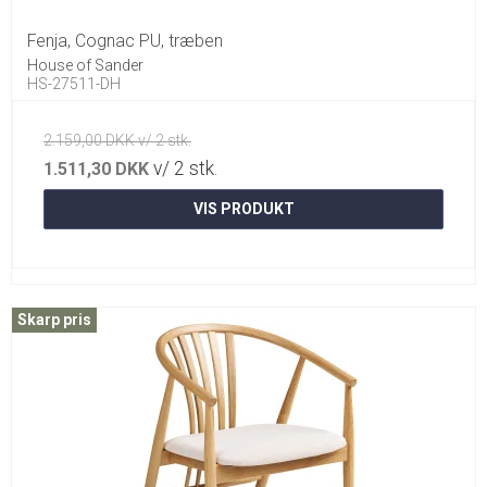
Fenja, Cognac PU, træben
House of Sander
HS-27511-DH
2.159,00 DKK v/ 2 stk.
v/ 2 stk.
1.511,30 DKK
VIS PRODUKT
Skarp pris