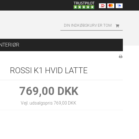
DIN INDKØBSKURV ER TOM
INTERIØR
ROSSI K1 HVID LATTE
769,00 DKK
Vejl. udsalgspris 769,00 DKK