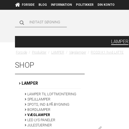
FORSIDE
BLOG
INFORMATION
POLITIKKER
DIN KONTO
LAMPER
Forside
/
Produkter
/
LAMPER
/
Væglamper
/
ROSSI K1 hvid LATTE
SHOP
LAMPER
LAMPER TIL LOFTMONTERING
SPEJLLAMPER
SPOTS, IND & PÅ BYGNING
BORDLAMPER
VÆGLAMPER
LED LYS PANELER
JULESTJERNER