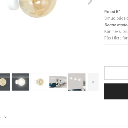
Rossi K1
Smuk, både d
Denne model
Kan f.eks. br
Fås i flere fa
info