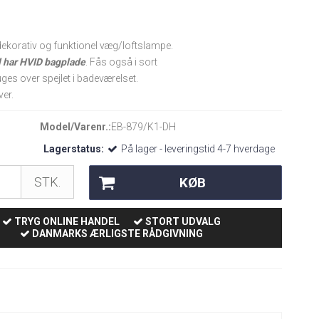
ekorativ og funktionel væg/loftslampe.
 har HVID bagplade
. Fås også i sort
uges over spejlet i badeværelset.
rver.
Model/Varenr.:
EB-879/K1-DH
Lagerstatus:
På lager - leveringstid 4-7 hverdage
KØB
STK.
TRYG ONLINE HANDEL
STORT UDVALG
DANMARKS ÆRLIGSTE RÅDGIVNING