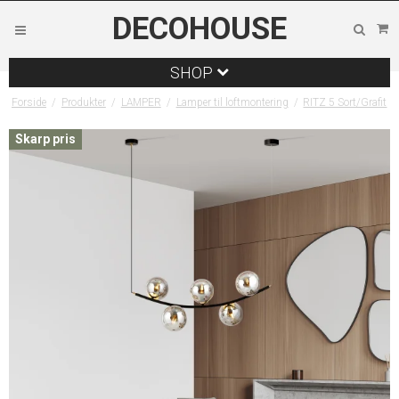
DECOHOUSE
SHOP
Forside
/
Produkter
/
LAMPER
/
Lamper til loftmontering
/
RITZ 5 Sort/Grafit
Skarp pris