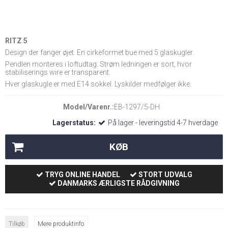
RITZ 5
Design der fanger øjet. En cirkeformet bue med 5 glaskugler.
Pendlen monteres i loftudtag. Strøm ledningen er sort, hvor
stabiliserings wire er transparent.
Hver glaskugle er med E14 sokkel. Lyskilder medfølger ikke.
Model/Varenr.:
EB-1297/5-DH
Lagerstatus:
På lager - leveringstid 4-7 hverdage
KØB
TRYG ONLINE HANDEL
STORT UDVALG
DANMARKS ÆRLIGSTE RÅDGIVNING
Tilkøb
Mere produktinfo