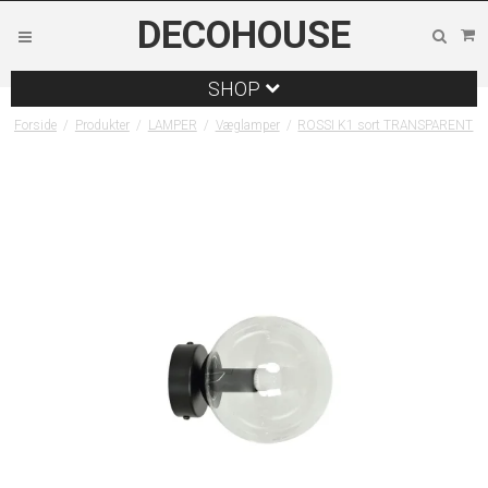
DECOHOUSE
SHOP
Forside
/
Produkter
/
LAMPER
/
Væglamper
/
ROSSI K1 sort TRANSPARENT