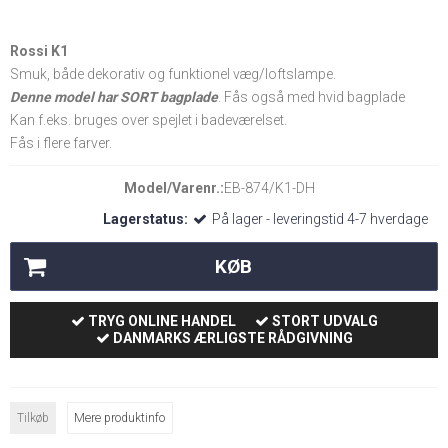
Rossi K1
Smuk, både dekorativ og funktionel væg/loftslampe.
Denne model har SORT bagplade
. Fås også med hvid bagplade
Kan f.eks. bruges over spejlet i badeværelset.
Fås i flere farver.
Model/Varenr.:
EB-874/K1-DH
Lagerstatus:
På lager - leveringstid 4-7 hverdage
KØB
TRYG ONLINE HANDEL
STORT UDVALG
DANMARKS ÆRLIGSTE RÅDGIVNING
Tilkøb
Mere produktinfo