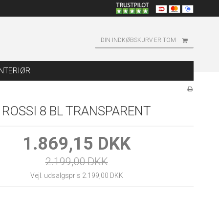
DIN INDKØBSKURV ER TOM
INTERIØR
ROSSI 8 BL TRANSPARENT
1.869,15 DKK
2.199,00 DKK
Vejl. udsalgspris 2.199,00 DKK