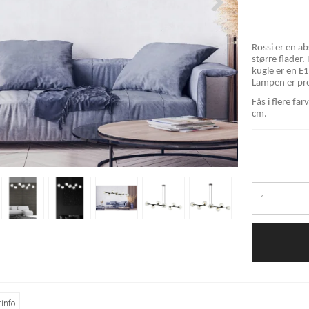
Rossi er en ab
større flader.
kugle er en E1
Lampen er pro
Fås i flere fa
cm.
info