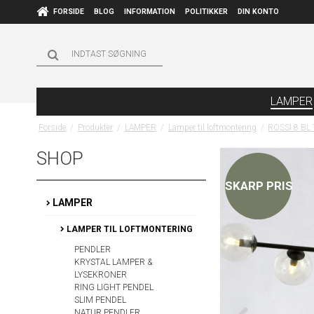
FORSIDE
BLOG
INFORMATION
POLITIKKER
DIN KONTO
LAMPER
Forside
/
Produkter
/
LAMPER
/
Lamper til loftmontering
/
ROSSI 8 B
SHOP
SKARP PRIS
LAMPER
LAMPER TIL LOFTMONTERING
PENDLER
KRYSTAL LAMPER &
LYSEKRONER
RING LIGHT PENDEL
SLIM PENDEL
NATUR PENDLER