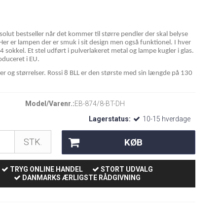
solut bestseller når det kommer til større pendler der skal belyse
 Her er lampen der er smuk i sit design men også funktionel. I hver
4 sokkel. Et stel udført i pulverlakeret metal og lampe kugler i glas.
duceret i EU.
rver og størrelser. Rossi 8 BLL er den største med sin længde på 130
Model/Varenr.:
EB-874/8-BT-DH
Lagerstatus:
10-15 hverdage
KØB
STK.
TRYG ONLINE HANDEL
STORT UDVALG
DANMARKS ÆRLIGSTE RÅDGIVNING