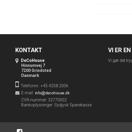
KONTAKT
VI ER E
DeCoHouse
Vi gør det try
Hinnumvej 7
7200 Grindsted
Danmark
Telefonnr.: +45 4258 2006
E-mail
:
CVR-nummer: 32770002
Bankoplysninger: Sydjysk Sparekasse