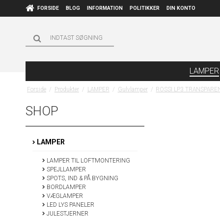
FORSIDE
BLOG
INFORMATION
POLITIKKER
DIN KONTO
LAMPER
Forside
/
Produkter
/
LAMPER
/
Gulvlamper
/
ROSSI LP3 TRANSPARE
SHOP
LAMPER
LAMPER TIL LOFTMONTERING
SPEJLLAMPER
SPOTS, IND & PÅ BYGNING
BORDLAMPER
VÆGLAMPER
LED LYS PANELER
JULESTJERNER