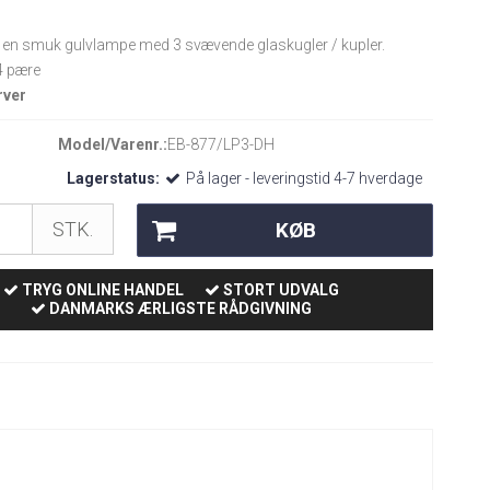
 en smuk gulvlampe med 3 svævende glaskugler / kupler.
4 pære
arver
Model/Varenr.:
EB-877/LP3-DH
Lagerstatus:
På lager - leveringstid 4-7 hverdage
KØB
STK.
TRYG ONLINE HANDEL
STORT UDVALG
DANMARKS ÆRLIGSTE RÅDGIVNING