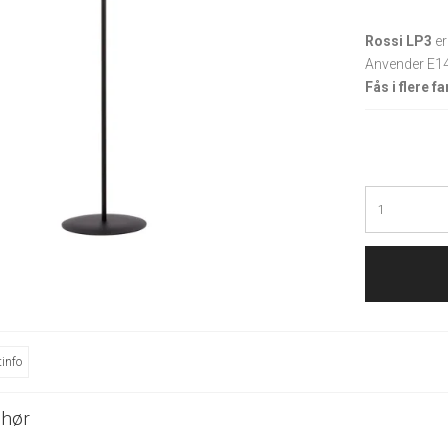
Rossi LP3
er
Anvender E1
Fås i flere f
info
ehør