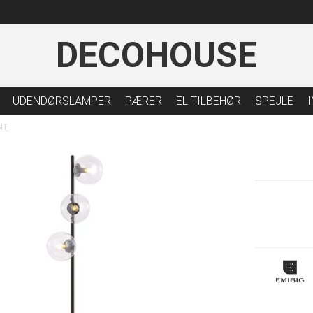
DECOHOUSE
UDENDØRSLAMPER
PÆRER
EL TILBEHØR
SPEJLE
NT