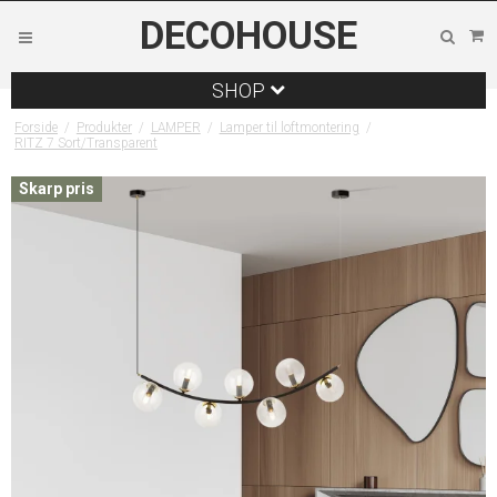
DECOHOUSE
SHOP
Forside
/
Produkter
/
LAMPER
/
Lamper til loftmontering
/
RITZ 7 Sort/Transparent
Skarp pris