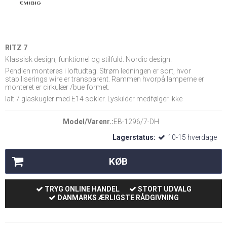
RITZ 7
Klassisk design, funktionel og stilfuld. Nordic design.
Pendlen monteres i loftudtag. Strøm ledningen er sort, hvor
stabiliserings wire er transparent. Rammen hvorpå lamperne er
monteret er cirkulær /bue formet.
Ialt 7 glaskugler med E14 sokler. Lyskilder medfølger ikke
Model/Varenr.:
EB-1296/7-DH
Lagerstatus:
10-15 hverdage
KØB
TRYG ONLINE HANDEL
STORT UDVALG
DANMARKS ÆRLIGSTE RÅDGIVNING