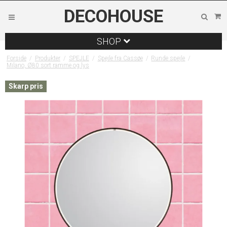
DECOHOUSE
SHOP
Forside
/
Produkter
/
SPEJLE
/
Spejle fra Cassøe
/
Runde spejle
/
Milano, Ø80 sort ramme og lys
Skarp pris