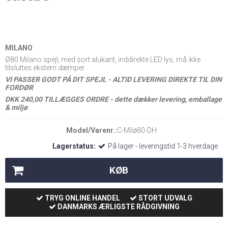
MILANO
Ø80 Milano spejl, med sort alukant, inddirekte LED lys, må ikke
tilsluttes ekstern dæmper
VI PASSER GODT PÅ DIT SPEJL - ALTID LEVERING DIREKTE TIL DIN
FORDØR
DKK 240,00 TILLÆGGES ORDRE - dette dækker levering, emballage
& miljø
Model/Varenr.:
C-Milø80-DH
Lagerstatus:
På lager - leveringstid 1-3 hverdage
KØB
TRYG ONLINE HANDEL
STORT UDVALG
DANMARKS ÆRLIGSTE RÅDGIVNING