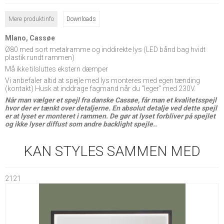
Mere produktinfo
Downloads
Mlano, Cassøe
Ø80 med sort metalramme og inddirekte lys (LED bånd bag hvidt
plastik rundt rammen)
Må ikke tilsluttes ekstern dæmper
Vi anbefaler altid at spejle med lys monteres med egen tænding
(kontakt) Husk at inddrage fagmand når du "leger" med 230V.
Når man vælger et spejl fra danske Cassøe, får man et kvalitetsspejl
hvor der er tænkt over detaljerne. En absolut detalje ved dette spejl
er at lyset er monteret i rammen. De gør at lyset forbliver på spejlet
og ikke lyser diffust som andre backlight spejle..
KAN STYLES SAMMEN MED
2121