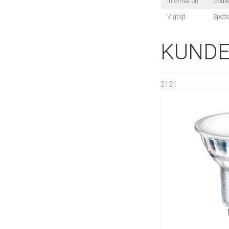
information
Godke
Vigtigt
Spotte
KUNDE
2121