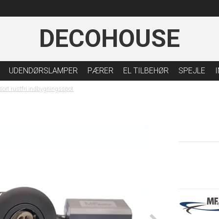
DECOHOUSE
UDENDØRSLAMPER
PÆRER
EL TILBEHØR
SPEJLE
sort rustfri indbygningsspot