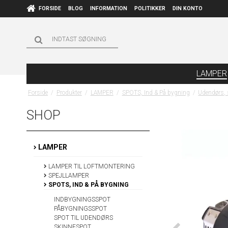
FORSIDE
BLOG
INFORMATION
POLITIKKER
DIN KONTO
LAMPER
Forside
/
Produkter
/
LAMPER
/
SPOTS, Ind & På bygning
/
Udendørs, 
SHOP
LAMPER
LAMPER TIL LOFTMONTERING
SPEJLLAMPER
SPOTS, IND & PÅ BYGNING
INDBYGNINGS­SPOT
PÅBYGNINGSSPOT
SPOT TIL UDENDØRS
SKINNESPOT