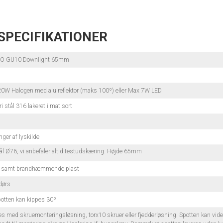
SPECIFIKATIONER
O GU10 Downlight 65mm
0W Halogen med alu reflektor (maks 100º) eller Max 7W LED
i stål 316 lakeret i mat sort
1
ger af lyskilde
l Ø76, vi anbefaler altid testudskæring. Højde 65mm
l samt brandhæmmende plast
dørs
potten kan kippes 30º
es med skruemonteringsløsning, torx10 skruer eller fjedderløsning. Spotten kan videre