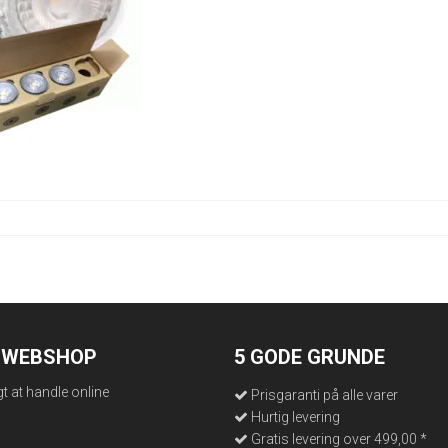
N WEBSHOP
5 GODE GRUNDE
gt at handle online
Prisgaranti på alle varer
Hurtig levering
Gratis levering over 499,00 *