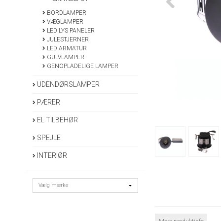
BORDLAMPER
VÆGLAMPER
LED LYS PANELER
JULESTJERNER
LED ARMATUR
GULVLAMPER
GENOPLADELIGE LAMPER
UDENDØRSLAMPER
PÆRER
EL TILBEHØR
SPEJLE
INTERIØR