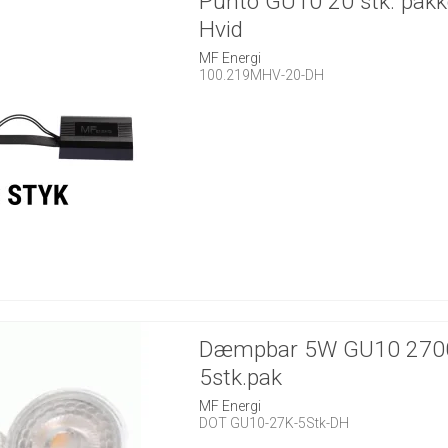
Punto GU10 20 stk. pakk
Hvid
MF Energi
100.219MHV-20-DH
Dæmpbar 5W GU10 270
5stk.pak
MF Energi
DOT GU10-27K-5Stk-DH