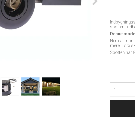
Indbygningssp
spotten i ud
Denne model 
Nem at monter
mere. Torx sk
Spotten har G