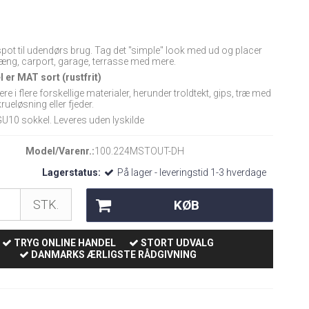
ot til udendørs brug. Tag det "simple" look med ud og placer
hæng, carport, garage, terrasse med mere.
er MAT sort (rustfrit)
e i flere forskellige materialer, herunder troldtekt, gips, træ med
rueløsning eller fjeder.
U10 sokkel. Leveres uden lyskilde
Model/Varenr.:
100.224MSTOUT-DH
Lagerstatus:
På lager - leveringstid 1-3 hverdage
KØB
STK.
TRYG ONLINE HANDEL
STORT UDVALG
DANMARKS ÆRLIGSTE RÅDGIVNING