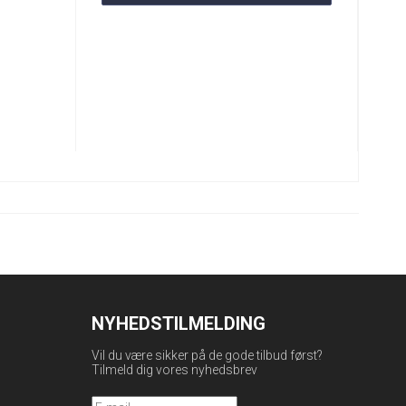
NYHEDSTILMELDING
Vil du være sikker på de gode tilbud først?
Tilmeld dig vores nyhedsbrev