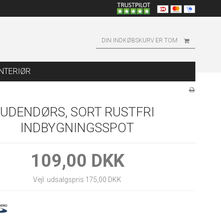
DIN INDKØBSKURV ER TOM
INTERIØR
UDENDØRS, SORT RUSTFRI
INDBYGNINGSSPOT
109,00 DKK
Vejl. udsalgspris 175,00 DKK