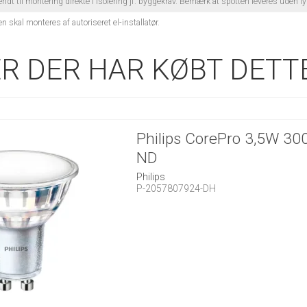
ndt til montering direkte i isolering jf. byggekrav. Bemærk at spotten leveres uden l
n skal monteres af autoriseret el-installatør.
R DER HAR KØBT DETTE
Philips CorePro 3,5W 30
ND
Philips
P-2057807924-DH