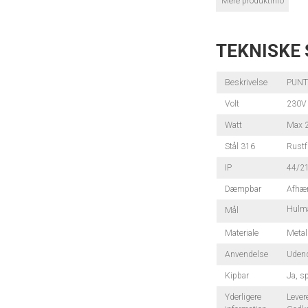
Mere produktinfo
TEKNISKE 
Beskrivelse
PUNT
Volt
230V
Watt
Max 2
Stål 316
Rustfr
IP
44/2
Dæmpbar
Afhæn
Hulmå
Mål
Materiale
Meta
Anvendelse
Uden
Kipbar
Ja, s
Yderligere
Lever