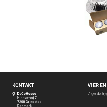
KONTAKT
VI ER E
DeCoHouse
Vi gør det try
Hinnumvej 7
7200 Grindsted
Danmark