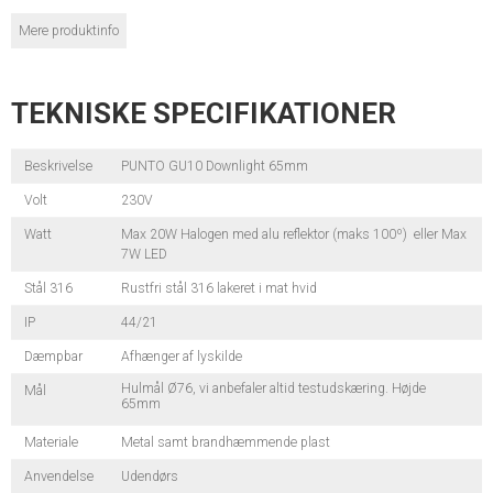
Mere produktinfo
TEKNISKE SPECIFIKATIONER
Beskrivelse
PUNTO GU10 Downlight 65mm
Volt
230V
Watt
Max 20W Halogen med alu reflektor (maks 100º) eller Max
7W LED
Stål 316
Rustfri stål 316 lakeret i mat hvid
IP
44/21
Dæmpbar
Afhænger af lyskilde
Hulmål Ø76, vi anbefaler altid testudskæring. Højde
Mål
65mm
Materiale
Metal samt brandhæmmende plast
Anvendelse
Udendørs