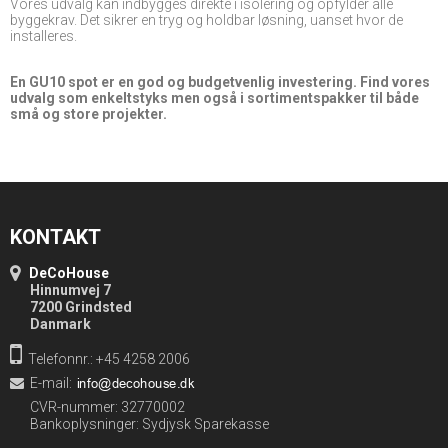
Vores udvalg kan indbygges direkte i isolering og opfylder alle
byggekrav. Det sikrer en tryg og holdbar løsning, uanset hvor de
installeres.
En GU10 spot er en god og budgetvenlig investering. Find vores
udvalg som enkeltstyks men også i sortimentspakker til både
små og store projekter.
KONTAKT
DeCoHouse
Hinnumvej 7
7200 Grindsted
Danmark
Telefonnr.: +45 4258 2006
E-mail
:
CVR-nummer: 32770002
Bankoplysninger: Sydjysk Sparekasse