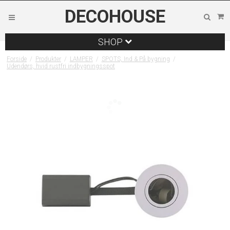
DECOHOUSE
SHOP
Forside
/
Produkter
/
LAMPER
/
SPOTS, Ind & På bygning
/
Udendørs, hvid rustfri indbygningsspot