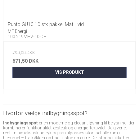
Punto GU10 10 stk pakke, Mat Hvid
MF Energi
100.219MHV-10-DH
790,00 DKK
671,50 DKK
VIS PRODUKT
Hvorfor vælge indbygningsspot?
Indbygningsspot
er en moderne og elegant løsning til belysning, der
kombinerer funktionalitet, æstetik og energieffektivitet. De giver et
rent, minimalistisk udtryk og kan tilpasses stort set alle rum i
hjemmet – fra køkken og bad til stue og entré. Det stopper ikke her,