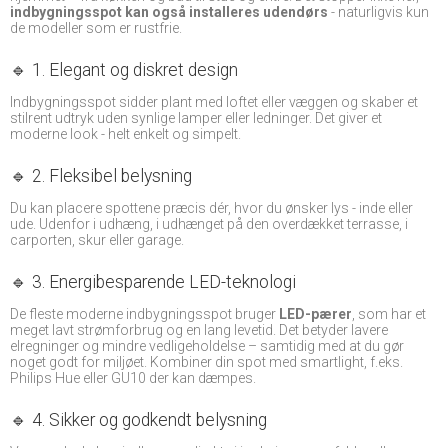
indbygningsspot kan også installeres udendørs
- naturligvis kun
de modeller som er rustfrie.
🔹 1. Elegant og diskret design
Indbygningsspot sidder plant med loftet eller væggen og skaber et
stilrent udtryk uden synlige lamper eller ledninger. Det giver et
moderne look - helt enkelt og simpelt.
🔹 2. Fleksibel belysning
Du kan placere spottene præcis dér, hvor du ønsker lys - inde eller
ude. Udenfor i udhæng, i udhænget på den overdækket terrasse, i
carporten, skur eller garage.
🔹 3. Energibesparende LED-teknologi
De fleste moderne indbygningsspot bruger
LED-pærer
, som har et
meget lavt strømforbrug og en lang levetid. Det betyder lavere
elregninger og mindre vedligeholdelse – samtidig med at du gør
noget godt for miljøet. Kombiner din spot med smartlight, f.eks.
Philips Hue eller GU10 der kan dæmpes.
🔹 4. Sikker og godkendt belysning