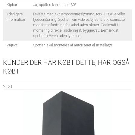
Kipbar
Ja, spotten kan kippes 30º
Yderligere
Leveres med skruemonteringsløsning, torx10 skruer eller
information
fjedderløsning. Spotten kan videresløjfes. 5 stk. connecter
med fast aflastning for kabel uden skruer. Godkendt til
montering direkte i isolering jf. byggekrav. Bemærk at
spotten leveres uden lyskilde.
Vigtigt
Spotten skal monteres af autoriseret el-installatør.
KUNDER DER HAR KØBT DETTE, HAR OGSÅ
KØBT
2121