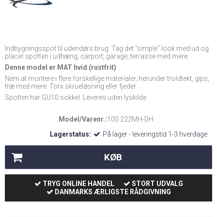
Indbygningsspot til udendørs brug. Tag det "simple" look med ud og
placer spotten i udhæng, carport, garage, terrasse med mere.
Denne model er MAT hvid (rustfrit)
Nem at montere i flere forskellige materialer, herunder troldtekt, gips,
træ med mere. Torx skrueløsning eller fjeder.
Spotten har GU10 sokkel. Leveres uden lyskilde
Model/Varenr.:
100.222MH-DH
Lagerstatus:
På lager - leveringstid 1-3 hverdage
KØB
TRYG ONLINE HANDEL
STORT UDVALG
DANMARKS ÆRLIGSTE RÅDGIVNING