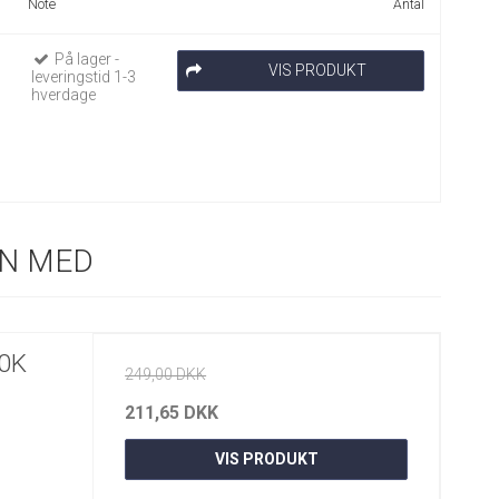
Note
Antal
På lager -
VIS PRODUKT
leveringstid 1-3
hverdage
N MED
0K
249,00 DKK
211,65 DKK
VIS PRODUKT