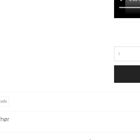
info
ehør