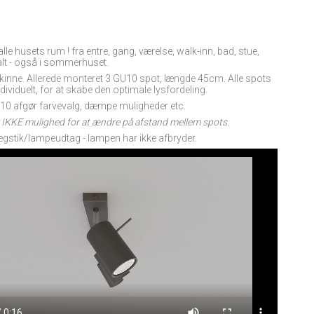
alle husets rum ! fra entre, gang, værelse, walk-inn, bad, stue,
alt - også i sommerhuset.
l skinne. Allerede monteret 3 GU10 spot, længde 45cm. Alle spots
ndividuelt, for at skabe den optimale lysfordeling.
U10 afgør farvevalg, dæmpe muligheder etc.
 IKKE mulighed for at ændre på afstand mellem spots.
ægstik/lampeudtag - lampen har ikke afbryder.