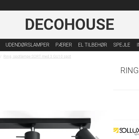
DECOHOUSE
UDENDØRSLAMPER
PÆRER
EL TILBEHØR
SPEJLE
/
Ring, spotlampe SORT med 3 GU10 spot
RING