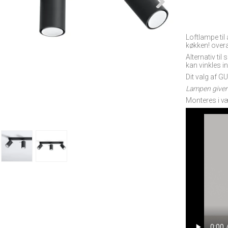
Loftlampe til 
køkken! over
Alternativ ti
kan vinkles i
Dit valg af G
Lampen giver
Monteres i v