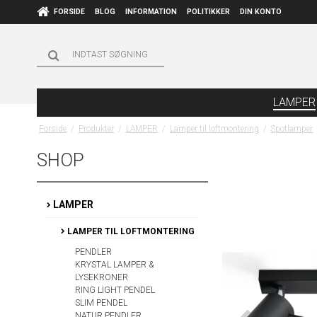
FORSIDE
BLOG
INFORMATION
POLITIKKER
DIN KONTO
LAMPER
Forside
/
Produkter
/
LAMPER
/
Lamper til loftmontering
/
Spotlamper
SHOP
LAMPER
LAMPER TIL LOFTMONTERING
PENDLER
KRYSTAL LAMPER &
LYSEKRONER
RING LIGHT PENDEL
SLIM PENDEL
NATUR PENDLER