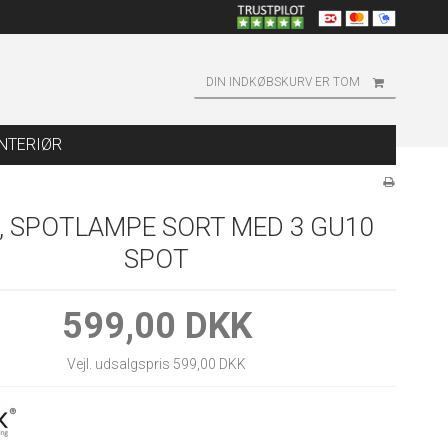
DIN INDKØBSKURV ER TOM
INTERIØR
, SPOTLAMPE SORT MED 3 GU10
SPOT
599,00 DKK
Vejl. udsalgspris 599,00 DKK