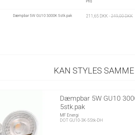
Pris
Dæmpbar 5W GU10 3000K 5stk.pak
211,65 DKK
-
249,00 DKK
KAN STYLES SAMME
Dæmpbar 5W GU10 300
5stk.pak
MF Energi
DOT GU10-3K-5Stk-DH