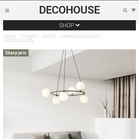
DECOHOUSE
SHOP
Forside
/
Produkter
/
LAMPER
/
Lamper til loftmontering
/
AZURA 6 BL OPAL
Skarp pris