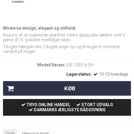
Moderne design, elegant og stilfuldt.
Azura 6 er en svævende skønhed. Hele 6 glaskugler dækker over 6
pærer (E14, lyskilder medfølger ikke)
3 kugler hængde ned, 2 kugler peger op og en kugle er monteret
vandret på ringen.
Model/Varenr.:
EB-1295/6-DH
Lagerstatus:
10-15 hverdage
KØB
TRYG ONLINE HANDEL
STORT UDVALG
DANMARKS ÆRLIGSTE RÅDGIVNING
Tilkøb
Mere produktinfo