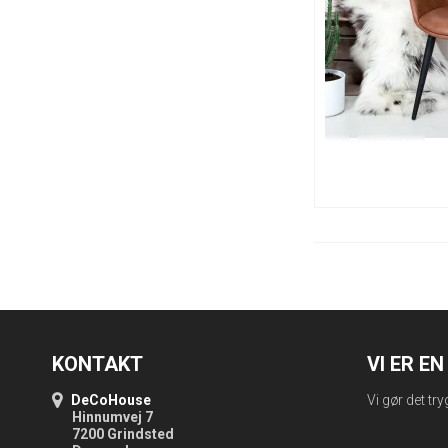
KONTAKT
VI ER E
DeCoHouse
Vi gør det try
Hinnumvej 7
7200 Grindsted