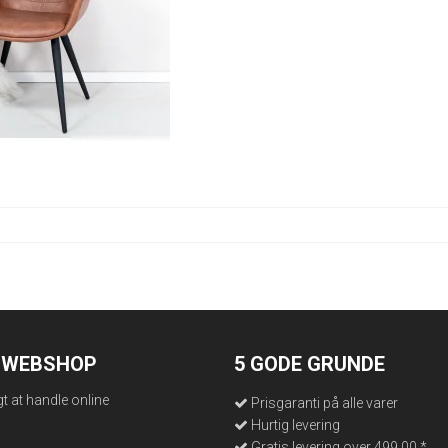
N WEBSHOP
5 GODE GRUNDE
gt at handle online
Prisgaranti på alle varer
Hurtig levering
Gratis levering over 499,00 *