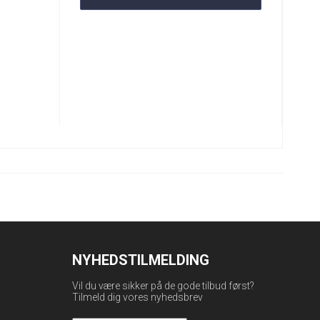
NYHEDSTILMELDING
Vil du være sikker på de gode tilbud først?
Tilmeld dig vores nyhedsbrev