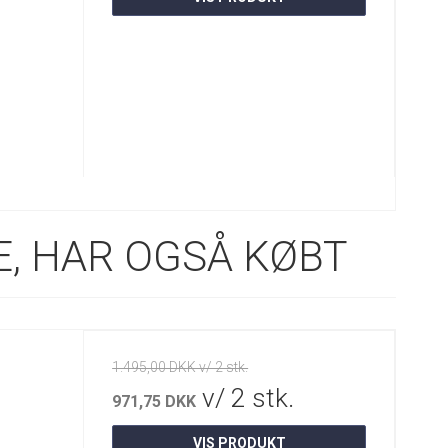
, HAR OGSÅ KØBT
1.495,00 DKK v/ 2 stk.
v/ 2 stk.
971,75 DKK
VIS PRODUKT