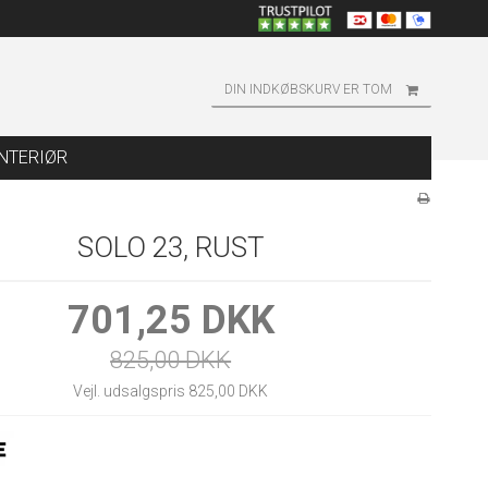
DIN INDKØBSKURV ER TOM
INTERIØR
SOLO 23, RUST
701,25 DKK
825,00 DKK
Vejl. udsalgspris 825,00 DKK