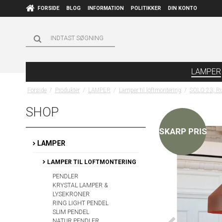
FORSIDE
BLOG
INFORMATION
POLITIKKER
DIN KONTO
LAMPER
Forside
/
Produkter
/
LAMPER
/
Lamper til loftmontering
/
SOLO 23, R
SHOP
SKARP PRIS
LAMPER
LAMPER TIL LOFTMONTERING
PENDLER
KRYSTAL LAMPER &
LYSEKRONER
RING LIGHT PENDEL
SLIM PENDEL
NATUR PENDLER