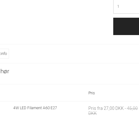
info
ehør
Pris
4W LED Filament A60 E27
Pris fra
27,00 DKK
-
45,00
DKK