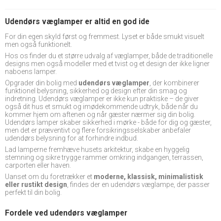
Udendørs væglamper er altid en god ide
For din egen skyld først og fremmest. Lyset er både smukt visuelt
men også funktionelt.
Hos os finder du et større udvalg af væglamper, både de traditionelle
designs men også modeller med et tvist og et design der ikke ligner
naboens lamper.
Opgrader din bolig med
udendørs væglamper
, der kombinerer
funktionel belysning, sikkerhed og design efter din smag og
indretning. Udendørs væglamper er ikke kun praktiske – de giver
også dit hus et smukt og imødekommende udtryk, både når du
kommer hjem om aftenen og når gæster nærmer sig din bolig.
Udendørs lamper skaber sikkerhed i mørke - både for dig og gæster,
men det er præventivt og flere forsikringsselskaber anbefaler
udendørs belysning for at forhindre indbud.
Lad lamperne fremhæve husets arkitektur, skabe en hyggelig
stemning og sikre trygge rammer omkring indgangen, terrassen,
carporten eller haven.
Uanset om du foretrækker et
moderne, klassisk, minimalistisk
eller rustikt design
, findes der en udendørs væglampe, der passer
perfekt til din bolig.
Fordele ved udendørs væglamper