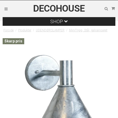
DECOHOUSE
SHOP
Forside
/
Produkter
/
UDENDØRSLAMPER
/
MiniTripp, Stål, galvaniseret
Skarp pris