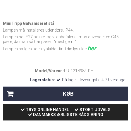
MiniTripp Galvaniseret stål
Lampen må installeres udendørs, IP44.
Lampen har E27 sokkel og vi anbefaler at man anvender en G45
pære, da man så har pæren "mest gemt".
her
Lampen sælges uden lyskilde - find din lyskilde
Model/Varenr.:
PR-1218984-DH
Lagerstatus:
På lager - leveringstid 4-7 hverdage
KØB
TRYG ONLINE HANDEL
STORT UDVALG
DANMARKS ÆRLIGSTE RÅDGIVNING