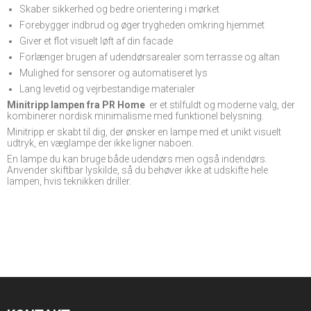
Skaber sikkerhed og bedre orientering i mørket
Forebygger indbrud og øger trygheden omkring hjemmet
Giver et flot visuelt løft af din facade
Forlænger brugen af udendørsarealer som terrasse og altan
Mulighed for sensorer og automatiseret lys
Lang levetid og vejrbestandige materialer
Minitripp lampen fra PR Home
er et stilfuldt og moderne valg, der
kombinerer nordisk minimalisme med funktionel belysning.
Minitripp er skabt til dig, der ønsker en lampe med et unikt visuelt
udtryk, en væglampe der ikke ligner naboen.
En lampe du kan bruge både udendørs men også indendørs.
Anvender skiftbar lyskilde, så du behøver ikke at udskifte hele
lampen, hvis teknikken driller.