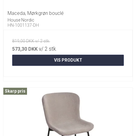
Maceda, Mørkgrøn bouclé
House Nordic
HN-1001137-DH
819,00 DKK v/ 2 stk.
v/ 2 stk.
573,30 DKK
VIS PRODUKT
Skarp pris