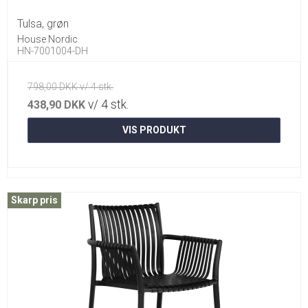
Tulsa, grøn
House Nordic
HN-7001004-DH
798,00 DKK v/ 4 stk.
v/ 4 stk.
438,90 DKK
VIS PRODUKT
Skarp pris