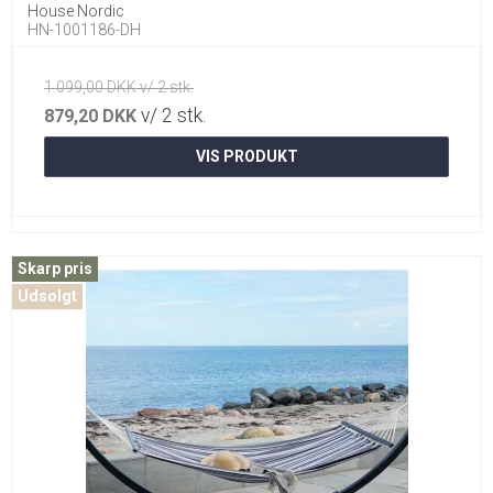
House Nordic
HN-1001186-DH
1.099,00 DKK v/ 2 stk.
v/ 2 stk.
879,20 DKK
VIS PRODUKT
Skarp pris
Udsolgt