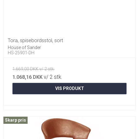
Tora, spisebordsstol, sort
House of Sander
HS-25901-DH
1.669,00 DKK v/ 2 stk.
v/ 2 stk.
1.068,16 DKK
VIS PRODUKT
Skarp pris