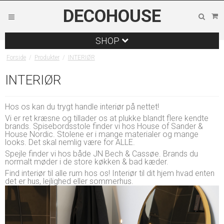
DECOHOUSE
SHOP
Forside
/
Produkter
/
INTERIØR
INTERIØR
Hos os kan du trygt handle interiør på nettet!
Vi er ret kræsne og tillader os at plukke blandt flere kendte
brands. Spisebordsstole finder vi hos House of Sander &
House Nordic. Stolene er i mange materialer og mange
looks. Det skal nemlig være for ALLE.
Spejle finder vi hos både JN Bech & Cassøe. Brands du
normalt møder i de store køkken & bad kæder.
Find interiør til alle rum hos os! Interiør til dit hjem hvad enten
det er hus, lejlighed eller sommerhus.