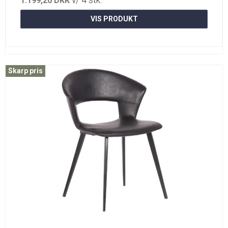
v/ 4 stk.
1.199,20 DKK
VIS PRODUKT
Skarp pris