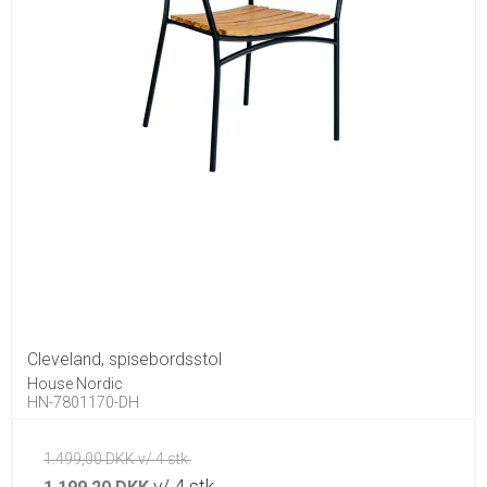
Cleveland, spisebordsstol
House Nordic
HN-7801170-DH
1.499,00 DKK v/ 4 stk.