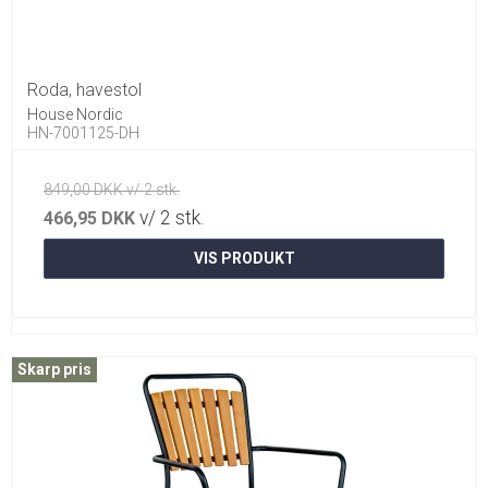
Roda, havestol
House Nordic
HN-7001125-DH
849,00 DKK v/ 2 stk.
v/ 2 stk.
466,95 DKK
VIS PRODUKT
Skarp pris