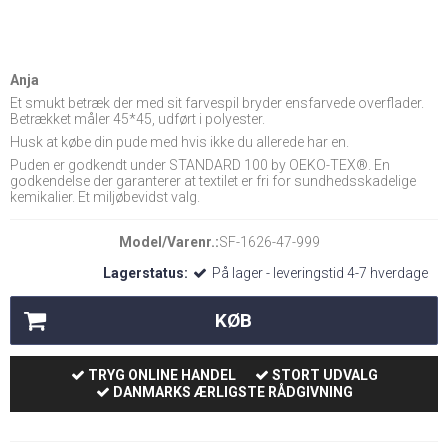
Anja
Et smukt betræk der med sit farvespil bryder ensfarvede overflader.
Betrækket måler 45*45, udført i polyester.
Husk at købe din pude med hvis ikke du allerede har en.
Puden er godkendt under STANDARD 100 by OEKO-TEX®. En
godkendelse der garanterer at textilet er fri for sundhedsskadelige
kemikalier. Et miljøbevidst valg.
Model/Varenr.:
SF-1626-47-999
Lagerstatus:
På lager - leveringstid 4-7 hverdage
KØB
TRYG ONLINE HANDEL
STORT UDVALG
DANMARKS ÆRLIGSTE RÅDGIVNING