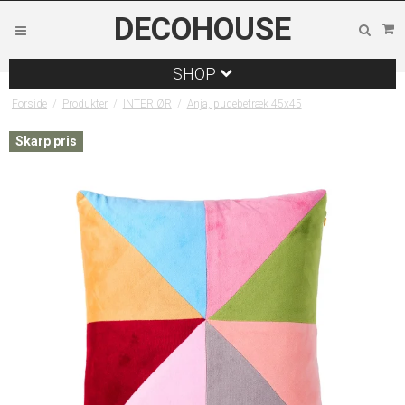
DECOHOUSE
SHOP
Forside
/
Produkter
/
INTERIØR
/
Anja, pudebetræk 45x45
Skarp pris