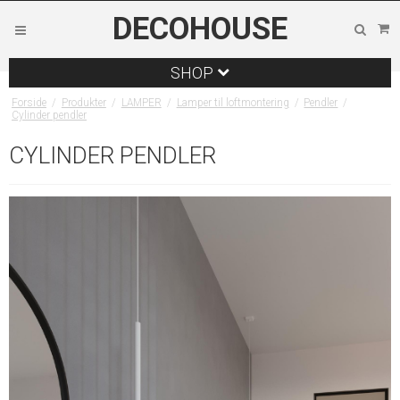
DECOHOUSE
SHOP
Forside
/
Produkter
/
LAMPER
/
Lamper til loftmontering
/
Pendler
/
Cylinder pendler
CYLINDER PENDLER