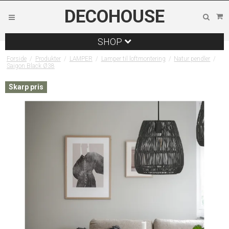
DECOHOUSE
SHOP
Forside
/
Produkter
/
LAMPER
/
Lamper til loftmontering
/
Natur pendler
/
Saigon Black Ø38
Skarp pris