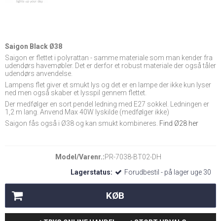
Saigon Black Ø38
Saigon er flettet i polyrattan - samme materiale som man kender fra
udendørs havemøbler. Det er derfor et robust materiale der også tåler
udendørs anvendelse.
Lampens flet giver et smukt lys og det er en lampe der ikke kun lyser
ned men også skaber et lysspil gennem flettet.
Der medfølger en sort pendel ledning med E27 sokkel. Ledningen er
1,2 m lang. Anvend Max 40W lyskilde (medfølger ikke)
Saigon fås også i Ø38 og kan smukt kombineres.
Find Ø28 her
Model/Varenr.:
PR-7038-BT02-DH
Lagerstatus:
Forudbestil - på lager uge 30
KØB