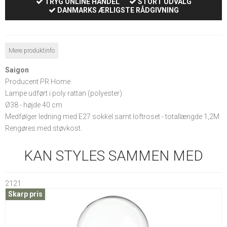
TRYG ONLINE HANDEL
STORT UDVALG
DANMARKS ÆRLIGSTE RÅDGIVNING
Mere produktinfo
Saigon
Producent PR Home
Lampe udført i poly rattan (polyester)
Ø38 - højde 40 cm
Medfølger ledning med E27 sokkel samt loftroset - totallængde 1,2M
Rengøres med støvkost.
KAN STYLES SAMMEN MED
2121
Skarp pris