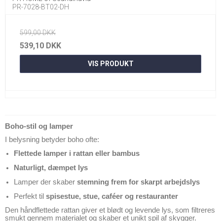
PR-7028-BT02-DH
599,00 DKK
539,10 DKK
VIS PRODUKT
Boho-stil og lamper
I belysning betyder boho ofte:
Flettede lamper i rattan eller bambus
Naturligt, dæmpet lys
Lamper der skaber
stemning frem for skarpt arbejdslys
Perfekt til
spisestue, stue, caféer og restauranter
Den håndflettede rattan giver et blødt og levende lys, som filtreres
smukt gennem materialet og skaber et unikt spil af skygger.