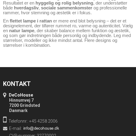
Resultatet er en
hyggelig og rolig belysning
, der understøtter
både
hverdagsliv
,
sociale sammenkomster
og professionelle
rammer, hvor stemning og æstetik er i fokus.
En
flettet lampe i rattan
er mere end blot belysning – det er et
designelement, der tilfører rummet ro, varme og autenticitet. Vælg
en
natur lampe
, der skaber balance mellem funktion og æstetik,
og som gør indretningen både personlig og indbydende. Leg med
størrelser, modeller og ikke mindst antal. Flere designs og
størrelser i kombination.
KONTAKT
DeCoHouse
Hinnumvej 7
7200 Grindsted
Danmark
Telefonnr.: +45 4258 2006
E-mail
:
CVR-nummer: 32770002