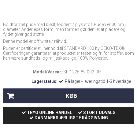
Boldformet pude med blødt, loddent / plys stof. Puden er 30 cm i
diameter. Anderledes form, men formen gør den let at placere og
fyldet giver god støtte.
Denne model er off white / råhvid.
Puden er certificeret i henhold til STANDARD 100 by OEKO-TEX®.
Certificeringen garanterer, at produktet er testet og fri for stoffer, som
kan være sundheds- og miljøskadelige. 100% Polyester.
Model/Varenr.:
SF-1225-89-002-DH
Lagerstatus:
På lager - leveringstid 1-3 hverdage
KØB
TRYG ONLINE HANDEL
STORT UDVALG
DANMARKS ÆRLIGSTE RÅDGIVNING