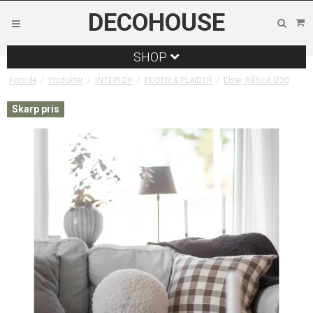
DECOHOUSE
SHOP
Forside
/
Produkter
/
INTERIØR
/
PUDER & PLAIDER
/
Elsie, Råhvid Ø30
Skarp pris