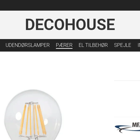
DECOHOUSE
UDENDØRSLAMPER
PÆRER
EL TILBEHØR
SPEJLE