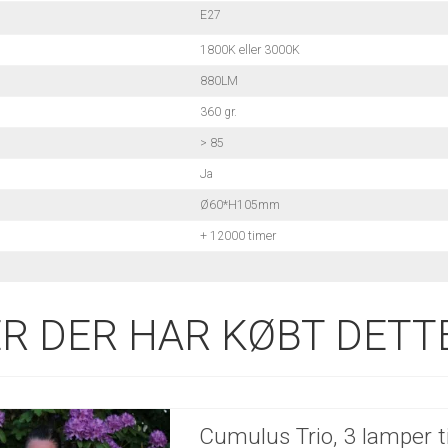
E27
1800K eller 3000K
880LM
360 gr.
> 85
Ja
Ø60*H105mm
+ 12000 timer
R DER HAR KØBT DETTE
Cumulus Trio, 3 lamper t