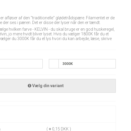
er afløser af den "traditionelle" glødetrådspære. Filamentet er de
e der ses i pæren. Det er disse der lyser når den er tændt.
ælge hvilken farve - KELVIN - du skal bruge er en god huskeregel,
elvin, jo mere hvidt bliver lyset. Hvis du vælger 1800K får du et
ælger du 3000K får du et lys hvori du kan arbejde, læse, skrive
3000K
Vælg din variant
(
+
0,15 DKK )
s