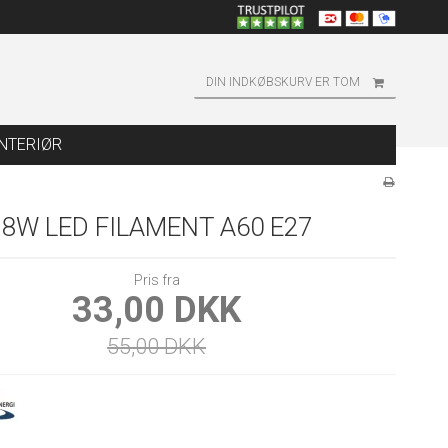
DIN INDKØBSKURV ER TOM
INTERIØR
8W LED FILAMENT A60 E27
Pris fra
33,00 DKK
55,00 DKK