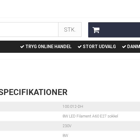
STK.
TRYG ONLINE HANDEL
STORT UDVALG
DANM
SPECIFIKATIONER
100.012-DH
8W LED Filament A60 E27 sokkel
230V
8W