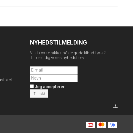
NYHEDSTILMELDING
Vil du være sikker på de gode tilbud først?
Tilmeld dig vores nyhedsbrev
ustpilot
Jeg accepterer
Tilmeld