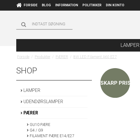
FORSIDE
BLOG
INFORMATION
POLITIKKER
DIN KONTO
LAMPER
Forside
/
Produkter
/
PÆRER
/
8W LED Filament A60 E27
SHOP
SKARP PRIS
LAMPER
UDENDØRSLAMPER
PÆRER
GU10 PÆRE
G4 / G9
FILAMENT PÆRE E14/E27