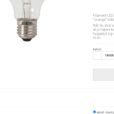
Filament LED 
"orange" tråd
Når du skal v
at jo højere k
hyggelys og v
m.m.
Kelvin:
1800K
ekskl. mom