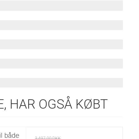
, HAR OGSÅ KØBT
il både
3.497,00 DKK