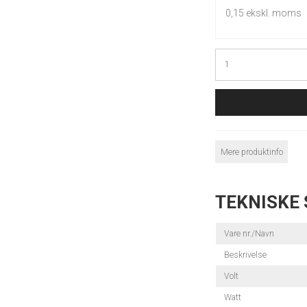
0,15 ekskl. moms
Mere produktinfo
TEKNISKE 
Vare nr./Navn
Beskrivelse
Volt
Watt